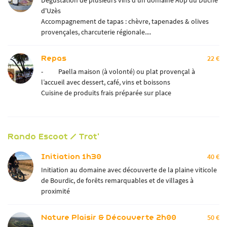
Dégustation de plusieurs vins d'un domaine Aop du Duché
d'Uzès
Accompagnement de tapas : chèvre, tapenades & olives
provençales, charcuterie régionale....
Repas
22 €
- Paella maison (à volonté) ou plat provençal à
l’accueil avec dessert, café, vins et boissons
Cuisine de produits frais préparée sur place
Rando Escoot / Trot'
Initiation 1h30
40 €
Initiation au domaine avec découverte de la plaine viticole
de Bourdic, de forêts remarquables et de villages à
proximité
Nature Plaisir & Découverte 2h00
50 €