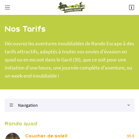


Contactez-nous
Bois de chênes verts - D22
30190 BOURDIC
Par téléphone
06 84 32 43 35
Nos Tarifs
06 84 32 43 35
Découvrez les aventures inoubliables de Rando Escape à des
Par mail
tarifs attractifs, adaptés à toutes vos envies d'évasion en
info@rando-escape.com
quad ou en escoot dans le Gard (30), que ce soit pour une
Sur nos réseaux :
initiation d'une heure, une journée complète d'aventure, ou
un week-end inoubliable !
Adresse email de réception

Navigation

Recopier le code ci-contre

Rando quad
Rafraîchir le captcha

Coucher de soleil
95 €