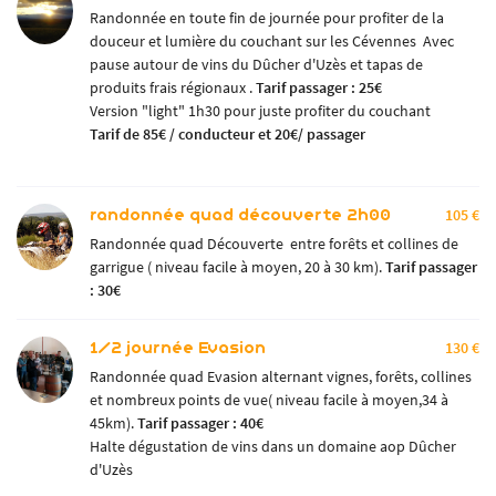
Randonnée en toute fin de journée pour profiter de la
douceur et lumière du couchant sur les Cévennes Avec
pause autour de vins du Dûcher d'Uzès et tapas de
produits frais régionaux .
Tarif passager : 25€
En cochant cette case, vous consentez à recevoir nos propositions commerciales à l'adresse
Version "light" 1h30 pour juste profiter du couchant
email indiqué ci-dessus. Vous pouvez vous désinscrire à tout moment en utilisant
le
formulaire de désinscription
Tarif de 85€ / conducteur et 20€/ passager
.
INSCRIPTION
randonnée quad découverte 2h00
105 €
Randonnée quad Découverte entre forêts et collines de
garrigue ( niveau facile à moyen, 20 à 30 km).
Tarif passager
: 30€
1/2 journée Evasion
130 €
Randonnée quad Evasion alternant vignes, forêts, collines
et nombreux points de vue( niveau facile à moyen,34 à
45km).
Tarif passager : 40€
Halte dégustation de vins dans un domaine aop Dûcher
d'Uzès