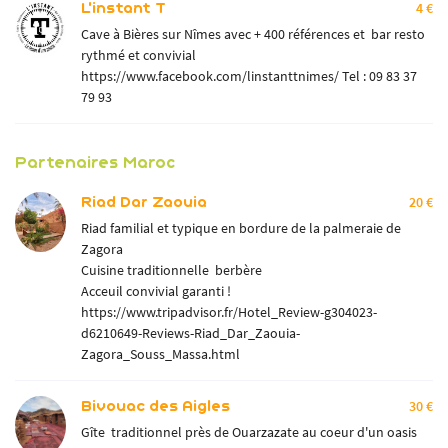
L'instant T
4 €
Cave à Bières sur Nîmes avec + 400 références et bar resto
rythmé et convivial
https://www.facebook.com/linstanttnimes/
Tel : 09 83 37
79 93
Partenaires Maroc
Riad Dar Zaouia
20 €
Riad familial et typique en bordure de la palmeraie de
Zagora
Cuisine traditionnelle berbère
Acceuil convivial garanti !
Une question
SPRIT D'ÉVASION
https://www.tripadvisor.fr/Hotel_Review-g304023-
TROTT & E-SCOOT
d6210649-Reviews-Riad_Dar_Zaouia-
Zagora_Souss_Massa.html
06 84 32 43 35
QUAD
Bivouac des Aigles
30 €
AVENTURES
Gîte traditionnel près de Ouarzazate au coeur d'un oasis