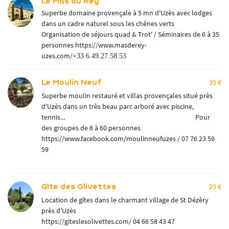
Le Mas du Rey
Superbe domaine provençale à 5 mn d'Uzès avec lodges
dans un cadre naturel sous les chênes verts
Organisation de séjours quad & Trot' / Séminaires de 6 à 35
personnes
https://www.masderey-
uzes.com/
+33.6.49.27.58.53
Le Moulin Neuf
35 €
Superbe moulin restauré et villas provençales situé près
d'Uzès dans un très beau parc arboré avec piscine,
tennis... Pour
des groupes de 8 à 60 personnes
https://www.facebook.com/moulinneufuzes
/ 07 76 23 59
59
Gîte des Olivettes
25 €
Location de gîtes dans le charmant village de St Dézèry
près d'Uzès
https://giteslesolivettes.com/
04 66 58 43 47