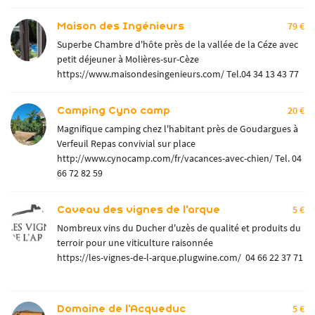
Maison des Ingénieurs
79 €
Superbe Chambre d'hôte près de la vallée de la Céze avec
petit déjeuner à Molières-sur-Cèze
https://www.maisondesingenieurs.com/
Tel.04 34 13 43 77
Camping Cyno camp
20 €
Magnifique camping chez l'habitant près de Goudargues à
Verfeuil Repas convivial sur place
http://www.cynocamp.com/fr/vacances-avec-chien/
Tel. 04
66 72 82 59
Caveau des vignes de l'arque
5 €
Nombreux vins du Ducher d'uzès de qualité et produits du
terroir pour une viticulture raisonnée
https://les-vignes-de-l-arque.plugwine.com/ 04 66 22 37 71
Domaine de l'Acqueduc
5 €