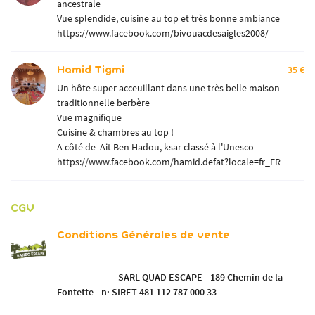
TARIFS
ancestrale
Vue splendide, cuisine au top et très bonne ambiance
RAIDS
Rejoignez-nou
https://www.facebook.com/bivouacdesaigles2008/
GALERIE
Hamid Tigmi
35 €
AVIS
Un hôte super acceuillant dans une très belle maison
traditionnelle berbère
Restez infor
ACTUALITÉS
Vue magnifique
Cuisine & chambres au top !
INSCRIPTION NEWSL
CONTACT
A côté de Ait Ben Hadou, ksar classé à l'Unesco
https://www.facebook.com/hamid.defat?locale=fr_FR
CGV
Conditions Générales de vente
SARL QUAD ESCAPE -
189 Chemin de la
Fontette -
n· SIRET 481 112 787 000 33