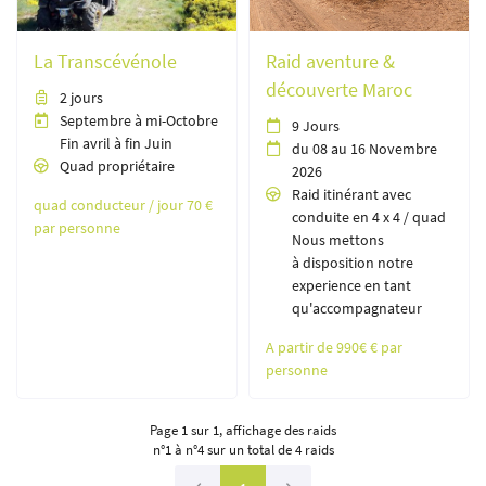
06 84 32 43 35
QUAD
La Transcévénole
Raid aventure &
AVENTURES
découverte Maroc
2 jours

Septembre à mi-Octobre

9 Jours

TARIFS
Fin avril à fin Juin
du 08 au 16 Novembre

Quad propriétaire

2026
RAIDS
Rejoignez-nou
Raid itinérant avec

quad conducteur / jour 70 €
GALERIE
conduite en 4 x 4 / quad
par personne
Nous mettons
AVIS
à disposition notre
experience en tant
Restez infor
ACTUALITÉS
qu'accompagnateur
INSCRIPTION NEWSL
CONTACT
A partir de 990€ € par
personne
Page 1 sur 1,
affichage des raids
n°1 à n°4 sur un total de 4
raids