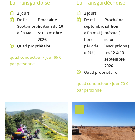
La Transgardoise
La Transgardéchoise
2 jours
2 jours


De fin
Prochaine
De mi-
Prochaine


Septembre
Edition du 10
septembre
Edition
En cochant cette case, vous consentez à recevoir nos propositions commerciales à l'adresse
à fin Mai
& 11 Octobre
à fin mai (
prévue (
email indiqué ci-dessus. Vous pouvez vous désinscrire à tout moment en utilisant
le
formulaire de désinscription
.
2026
hors
selon
Quad propriétaire
période
inscriptions )

INSCRIPTION
d'été )
les 12 & 13
quad conducteur / jour 65 €
septembre
par personne
2026
Quad propriétaire

quad conducteur / jour 70 €
par personne
Une question
SPRIT D'ÉVASION
TROTT & E-SCOOT