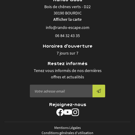
AVENTURES
Bois de chênes verts - D22
30190 BOURDIC
TARIFS
Afficher la carte
RAIDS
En cochant cette case, vous consentez à recevoir nos propositions commerciales à l'adresse
Rejoignez-nou
email indiqué ci-dessus. Vous pouvez vous désinscrire à tout moment en utilisant
le
06 84 32 43 35
formulaire de désinscription
.
GALERIE
Horaires d'ouverture
INSCRIPTION
AVIS
7 jours sur 7
Restez infor
Restez informés
ACTUALITÉS
Tenez vous informés de nos dernières
INSCRIPTION NEWSL
CONTACT
offres et actualités
Rejoignez-nous
Mentions Légales
Conditions générales d'utilisation