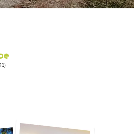
upe
30)