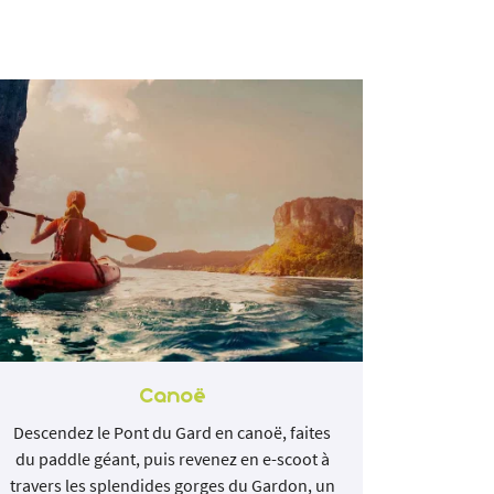
Canoë
Descendez le Pont du Gard en canoë, faites
Choisiss
du paddle géant, puis revenez en e-scoot à
une jou
travers les splendides gorges du Gardon, un
groupes 