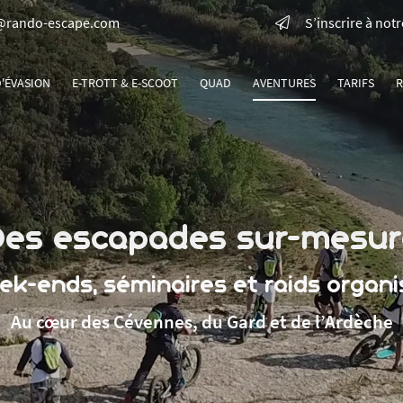
S’inscrire à not
ctez-nous
one
D'ÉVASION
E-TROTT & E-SCOOT
QUAD
AVENTURES
TARIFS
R
 35
o-escape.com
seaux :
Des escapades sur-mesur
ek-ends, séminaires et raids organi
Au cœur des Cévennes, du Gard et de l’Ardèche