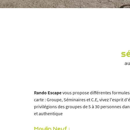
Recopier le code ci-contre

Rafraîchir le captcha

En cochant cette case, vous consentez à recevoir nos propositions commerciales à
email indiqué ci-dessus. Vous pouvez vous désinscrire à tout moment en utilisant
de désinscription
.
se
INSCRIPTION
au
Rando Escape
vous propose différentes formules d'
carte : Groupe, Séminaires et C.E, vivez l'esprit d'
privilégions des groupes de 5 à 30 personnes da
et authentique
Moulin Neuf :