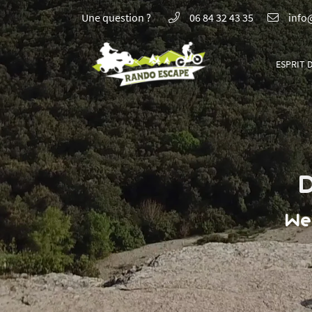
Une question ?
06 84 32 43 35
Conta
Bois de chênes verts - D22
30190 BOURDIC
Par téléph
ESPRIT 
06 84 32 43 35
06 84 32 43
Par mail
info@rand
Sur nos ré
We
Adresse email de réception
