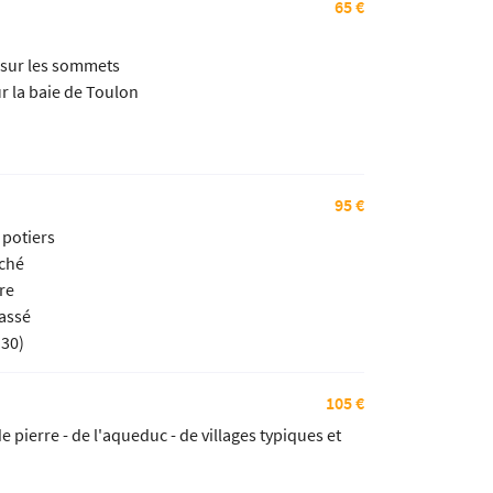
65 €
s sur les sommets
r la baie de Toulon
95 €
 potiers
uché
re
lassé
h30)
105 €
 pierre - de l'aqueduc - de villages typiques et