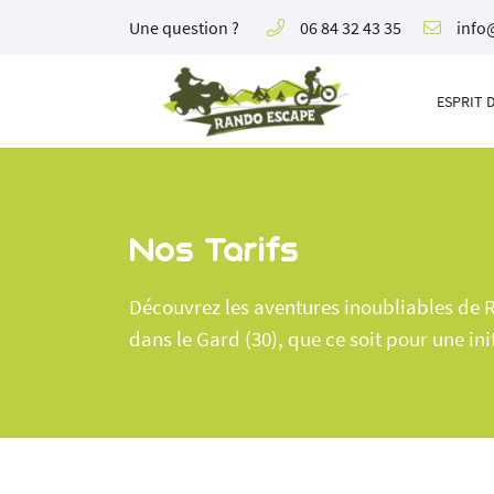
Une question ?
06 84 32 43 35
Conta
Bois de chênes verts - D22
30190 BOURDIC
Par téléph
ESPRIT 
06 84 32 43 35
06 84 32 43
Par mail
info@rand
Sur nos ré
Nos Tarifs
Découvrez les aventures inoubliables de R
dans le Gard (30), que ce soit pour une i
Adresse email de réception
