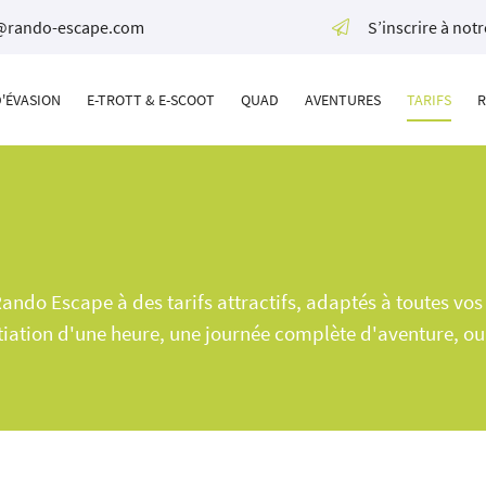
S’inscrire à not
ctez-nous
one
D'ÉVASION
E-TROTT & E-SCOOT
QUAD
AVENTURES
TARIFS
R
 35
o-escape.com
seaux :
ando Escape à des tarifs attractifs, adaptés à toutes vo
nitiation d'une heure, une journée complète d'aventure, o