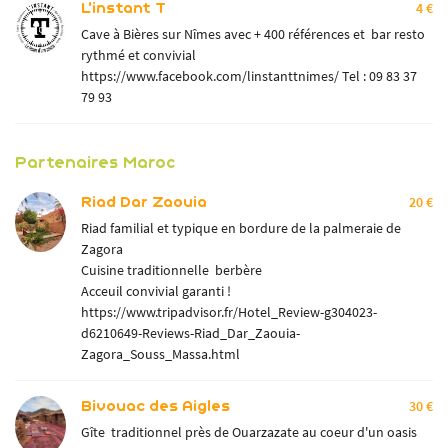
L'instant T
4 €
Cave à Bières sur Nîmes avec + 400 références et bar resto
rythmé et convivial
https://www.facebook.com/linstanttnimes/
Tel : 09 83 37
79 93
Partenaires Maroc
Riad Dar Zaouia
20 €
Riad familial et typique en bordure de la palmeraie de
Zagora
Cuisine traditionnelle berbère
Acceuil convivial garanti !
Une question
SPRIT D'ÉVASION
https://www.tripadvisor.fr/Hotel_Review-g304023-
TROTT & E-SCOOT
d6210649-Reviews-Riad_Dar_Zaouia-
Zagora_Souss_Massa.html
06 84 32 43 35
QUAD
Bivouac des Aigles
30 €
AVENTURES
Gîte traditionnel près de Ouarzazate au coeur d'un oasis