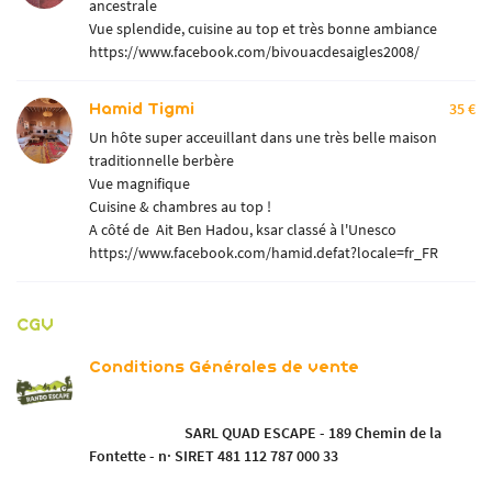
TARIFS
ancestrale
Vue splendide, cuisine au top et très bonne ambiance
RAIDS
Rejoignez-nou
https://www.facebook.com/bivouacdesaigles2008/
GALERIE
Hamid Tigmi
35 €
AVIS
Un hôte super acceuillant dans une très belle maison
traditionnelle berbère
Restez infor
ACTUALITÉS
Vue magnifique
Cuisine & chambres au top !
INSCRIPTION NEWSL
CONTACT
A côté de Ait Ben Hadou, ksar classé à l'Unesco
https://www.facebook.com/hamid.defat?locale=fr_FR
CGV
Conditions Générales de vente
SARL QUAD ESCAPE -
189 Chemin de la
Fontette -
n· SIRET 481 112 787 000 33