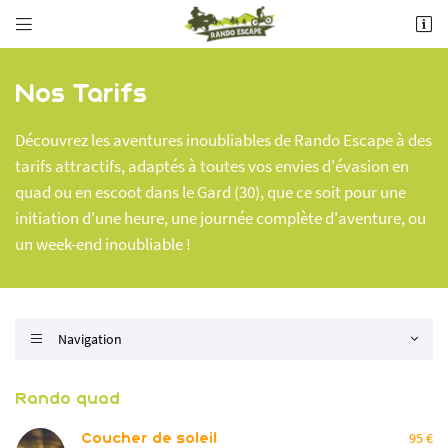


Contactez-nous
Bois de chênes verts - D22
30190 BOURDIC
Par téléphone
06 84 32 43 35
Nos Tarifs
06 84 32 43 35
Découvrez les aventures inoubliables de Rando Escape à des
Par mail
tarifs attractifs, adaptés à toutes vos envies d'évasion en
info@rando-escape.com
quad ou en escoot dans le Gard (30), que ce soit pour une
Sur nos réseaux :
initiation d'une heure, une journée complète d'aventure, ou
un week-end inoubliable !
Adresse email de réception

Navigation

Recopier le code ci-contre

Rando quad
Rafraîchir le captcha

Coucher de soleil
95 €