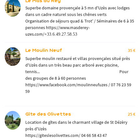
Le Mas du Rey
Superbe domaine provençale à 5 mn d'Uzès avec lodges
dans un cadre naturel sous les chênes verts
Organisation de séjours quad & Trot' / Séminaires de 6 à 35
personnes
https://www.masderey-
uzes.com/
+33.6.49.27.58.53
Le Moulin Neuf
35 €
Superbe moulin restauré et villas provençales situé près
d'Uzès dans un très beau parc arboré avec piscine,
tennis... Pour
des groupes de 8 à 60 personnes
https://www.facebook.com/moulinneufuzes
/ 07 76 23 59
59
Gîte des Olivettes
25 €
Location de gîtes dans le charmant village de St Dézèry
près d'Uzès
https://giteslesolivettes.com/
04 66 58 43 47