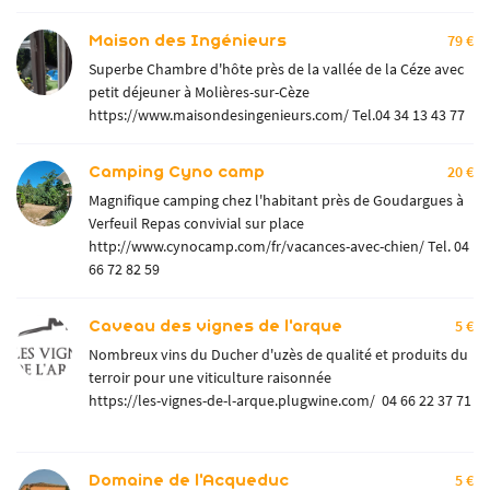
Maison des Ingénieurs
79 €
Superbe Chambre d'hôte près de la vallée de la Céze avec
petit déjeuner à Molières-sur-Cèze
https://www.maisondesingenieurs.com/
Tel.04 34 13 43 77
Camping Cyno camp
20 €
Magnifique camping chez l'habitant près de Goudargues à
Verfeuil Repas convivial sur place
http://www.cynocamp.com/fr/vacances-avec-chien/
Tel. 04
66 72 82 59
Caveau des vignes de l'arque
5 €
Nombreux vins du Ducher d'uzès de qualité et produits du
terroir pour une viticulture raisonnée
https://les-vignes-de-l-arque.plugwine.com/ 04 66 22 37 71
Domaine de l'Acqueduc
5 €