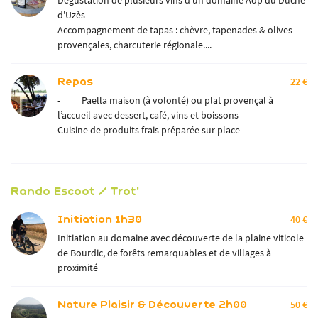
Dégustation de plusieurs vins d'un domaine Aop du Duché
d'Uzès
Accompagnement de tapas : chèvre, tapenades & olives
provençales, charcuterie régionale....
Repas
22 €
- Paella maison (à volonté) ou plat provençal à
l’accueil avec dessert, café, vins et boissons
Cuisine de produits frais préparée sur place
Rando Escoot / Trot'
Initiation 1h30
40 €
Initiation au domaine avec découverte de la plaine viticole
de Bourdic, de forêts remarquables et de villages à
proximité
Nature Plaisir & Découverte 2h00
50 €