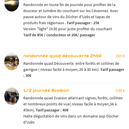
Randonnée en toute fin de journée pour profiter de la
douceur et lumière du couchant sur les Cévennes Avec
pause autour de vins du Dûcher d'Uzès et tapas de
produits frais régionaux .
Tarif passager : 25€
En cochant cette case, vous consentez à recevoir nos propositions commerciales à l'adresse
Version "light" 1h30 pour juste profiter du couchant
email indiqué ci-dessus. Vous pouvez vous désinscrire à tout moment en utilisant
le
formulaire de désinscription
Tarif de 85€ / conducteur et 20€/ passager
.
INSCRIPTION
randonnée quad découverte 2h00
105 €
Randonnée quad Découverte entre forêts et collines de
garrigue ( niveau facile à moyen, 20 à 30 km).
Tarif passager
: 30€
1/2 journée Evasion
130 €
Randonnée quad Evasion alternant vignes, forêts, collines
et nombreux points de vue( niveau facile à moyen,34 à
45km).
Tarif passager : 40€
Halte dégustation de vins dans un domaine aop Dûcher
d'Uzès