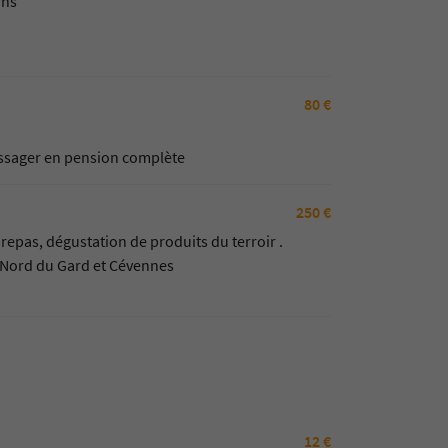
ins
80 €
passager en pension complète
250 €
epas, dégustation de produits du terroir .
Ardèche, Nord du Gard et Cévennes
12 €