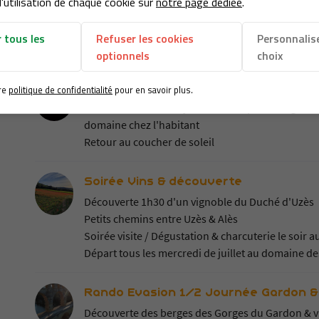
'utilisation de chaque cookie sur
notre page dédiée
.
Découverte d'un village remarquable et forêts gar
Gardon : pistes & panoramas remarquables.... Po
 tous les
Refuser les cookies
Personnalis
domaine de vins bio + 5€ / personne
optionnels
choix
Coucher de soleil Trot'
re
politique de confidentialité
pour en savoir plus.
Rando trot' en fin de journée avec pause dégustat
domaine chez l'habitant
Retour au coucher de soleil
Soirée Vins & découverte
Découverte 1h30 d'un vignoble du Duché d'Uzès
Petits chemins entre Uzès & Alès
Soirée visite / Dégustation & charcuterie le soir
Départ tous les mercredi de juillet au domaine de
Rando Evasion 1/2 Journée Gardon &
Découverte des berges des Gorges du Gardon & vil