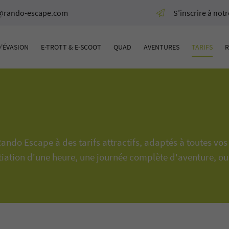
S’inscrire à not
ctez-nous
one
D'ÉVASION
E-TROTT & E-SCOOT
QUAD
AVENTURES
TARIFS
R
 35
o-escape.com
seaux :
ando Escape à des tarifs attractifs, adaptés à toutes vo
nitiation d'une heure, une journée complète d'aventure, o