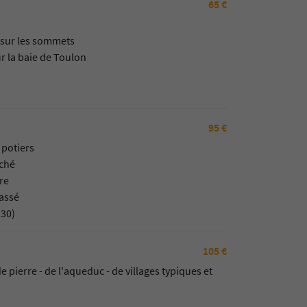
65 €
s sur les sommets
r la baie de Toulon
95 €
 potiers
uché
re
lassé
h30)
105 €
 pierre - de l'aqueduc - de villages typiques et