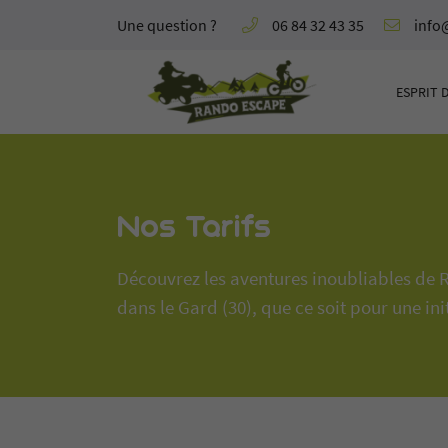
Une question ?
06 84 32 43 35
Conta
Bois de chênes verts - D22
30190 BOURDIC
Par téléph
ESPRIT 
06 84 32 43 35
06 84 32 43
Par mail
info@rand
Sur nos ré
Nos Tarifs
Découvrez les aventures inoubliables de R
dans le Gard (30), que ce soit pour une i
Adresse email de réception
