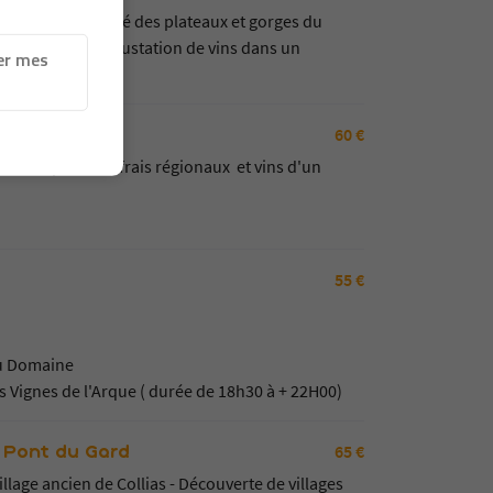
doises Site classé des plateaux et gorges du
ssible pause dégustation de vins dans un
er mes
60 €
ion de produits frais régionaux et vins d'un
55 €
 au Domaine
s Vignes de l'Arque ( durée de 18h30 à + 22H00)
65 €
 Pont du Gard
lage ancien de Collias - Découverte de villages