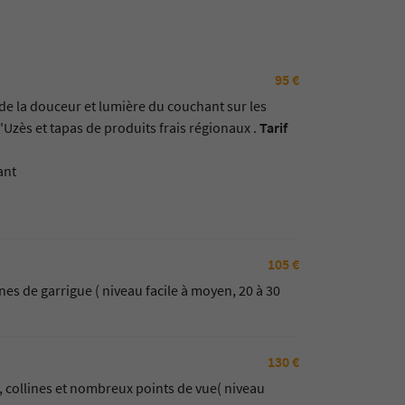
95 €
de la douceur et lumière du couchant sur les
zès et tapas de produits frais régionaux .
Tarif
ant
105 €
es de garrigue ( niveau facile à moyen, 20 à 30
130 €
 collines et nombreux points de vue( niveau