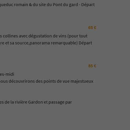
'aqueduc romain & du site du Pont du gard - Départ
65 €
s collines avec dégustation de vins (pour tout
l'Eure et sa source,panorama remarquable) Départ
85 €
res-midi
 nous découvrirons des points de vue majestueux
s de la rivière Gardon et passage par