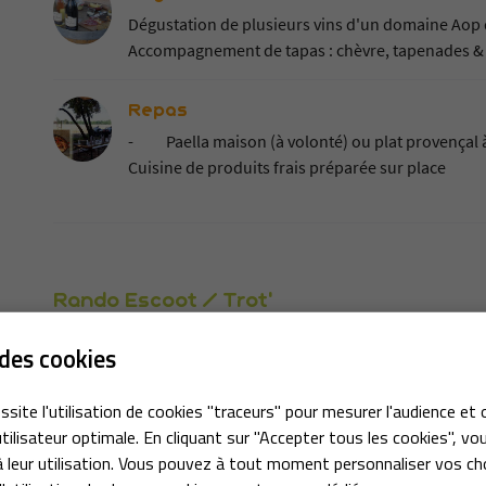
Dégustation de plusieurs vins d'un domaine Aop
Accompagnement de tapas : chèvre, tapenades & ol
Repas
- Paella maison (à volonté) ou plat provençal à l
Cuisine de produits frais préparée sur place
Rando Escoot / Trot'
des cookies
Initiation 1h30
Initiation au domaine avec découverte de la plain
ssite l'utilisation de cookies "traceurs" pour mesurer l'audience et 
de villages à proximité
tilisateur optimale. En cliquant sur "Accepter tous les cookies", vo
 leur utilisation. Vous pouvez à tout moment personnaliser vos ch
Nature Plaisir & Découverte 2h00