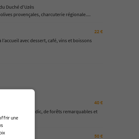
 du Duché d'Uzès
ives provençales, charcuterie régionale....
22 €
’accueil avec dessert, café, vins et boissons
40 €
e viticole de Bourdic, de forêts remarquables et
offrir une
us
oix
50 €