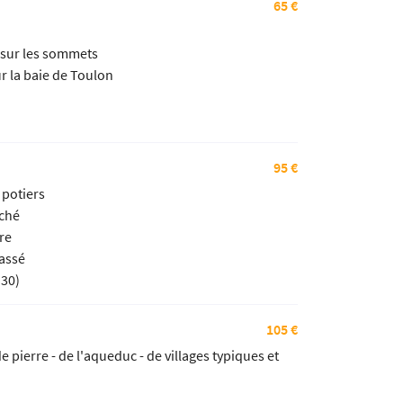
65 €
s sur les sommets
r la baie de Toulon
95 €
 potiers
uché
re
lassé
h30)
105 €
 pierre - de l'aqueduc - de villages typiques et