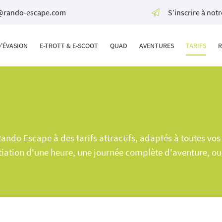
S’inscrire à not
ctez-nous
one
D'ÉVASION
E-TROTT & E-SCOOT
QUAD
AVENTURES
TARIFS
R
 35
o-escape.com
seaux :
ando Escape à des tarifs attractifs, adaptés à toutes vo
nitiation d'une heure, une journée complète d'aventure, o