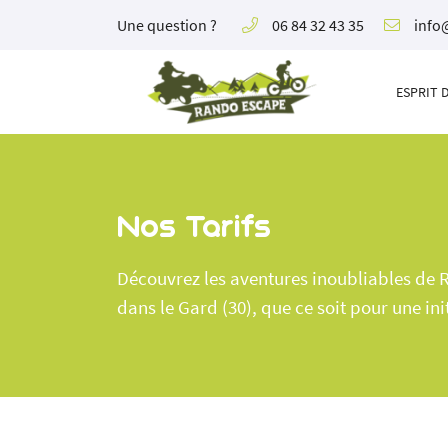
Une question ?
06 84 32 43 35
Conta
Bois de chênes verts - D22
30190 BOURDIC
Par téléph
ESPRIT 
06 84 32 43 35
06 84 32 43
Par mail
info@rand
Sur nos ré
Nos Tarifs
Découvrez les aventures inoubliables de R
dans le Gard (30), que ce soit pour une i
Adresse email de réception
