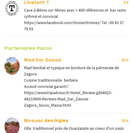
L'instant T
4 €
Cave à Bières sur Nîmes avec + 400 références et bar resto
rythmé et convivial
https://www.facebook.com/linstanttnimes/
Tel : 09 83 37
79 93
Partenaires Maroc
Riad Dar Zaouia
20 €
Riad familial et typique en bordure de la palmeraie de
Zagora
Cuisine traditionnelle berbère
Acceuil convivial garanti !
Une question
SPRIT D'ÉVASION
https://www.tripadvisor.fr/Hotel_Review-g304023-
TROTT & E-SCOOT
d6210649-Reviews-Riad_Dar_Zaouia-
Zagora_Souss_Massa.html
06 84 32 43 35
QUAD
Bivouac des Aigles
30 €
AVENTURES
Gîte traditionnel près de Ouarzazate au coeur d'un oasis