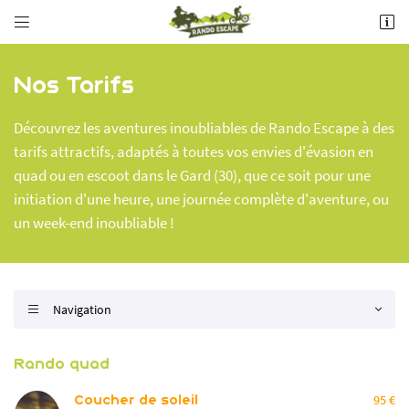


Contactez-nous
Bois de chênes verts - D22
30190 BOURDIC
Par téléphone
06 84 32 43 35
Nos Tarifs
06 84 32 43 35
Découvrez les aventures inoubliables de Rando Escape à des
Par mail
tarifs attractifs, adaptés à toutes vos envies d'évasion en
info@rando-escape.com
quad ou en escoot dans le Gard (30), que ce soit pour une
Sur nos réseaux :
initiation d'une heure, une journée complète d'aventure, ou
un week-end inoubliable !
Adresse email de réception

Navigation

Recopier le code ci-contre

Rando quad
Rafraîchir le captcha

Coucher de soleil
95 €