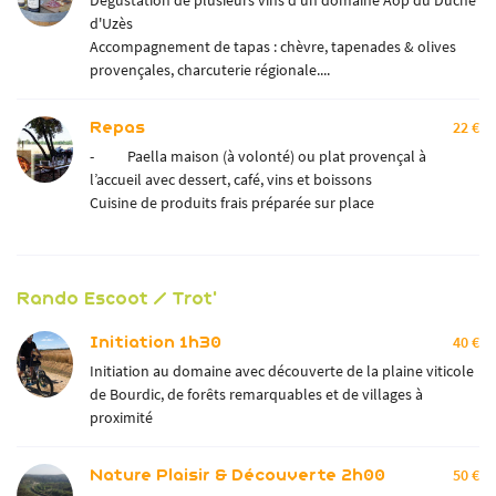
Dégustation de plusieurs vins d'un domaine Aop du Duché
d'Uzès
Accompagnement de tapas : chèvre, tapenades & olives
provençales, charcuterie régionale....
Repas
22 €
- Paella maison (à volonté) ou plat provençal à
l’accueil avec dessert, café, vins et boissons
Cuisine de produits frais préparée sur place
Rando Escoot / Trot'
Initiation 1h30
40 €
Initiation au domaine avec découverte de la plaine viticole
de Bourdic, de forêts remarquables et de villages à
proximité
Nature Plaisir & Découverte 2h00
50 €