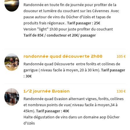
Randonnée en toute fin de journée pour profiter de la
douceur et lumière du couchant sur les Cévennes Avec
pause autour de vins du Dûcher d'Uzès et tapas de
produits frais régionaux .
Tarif passager : 25€
En cochant cette case, vous consentez à recevoir nos propositions commerciales à l'adresse
Version "light" 1h30 pour juste profiter du couchant
email indiqué ci-dessus. Vous pouvez vous désinscrire à tout moment en utilisant
le
formulaire de désinscription
Tarif de 85€ / conducteur et 20€/ passager
.
INSCRIPTION
randonnée quad découverte 2h00
105 €
Randonnée quad Découverte entre forêts et collines de
garrigue ( niveau facile à moyen, 20 à 30 km).
Tarif passager
: 30€
1/2 journée Evasion
130 €
Randonnée quad Evasion alternant vignes, forêts, collines
et nombreux points de vue( niveau facile à moyen,34 à
45km).
Tarif passager : 40€
Halte dégustation de vins dans un domaine aop Dûcher
d'Uzès