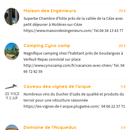
Maison des Ingénieurs
79 €
Superbe Chambre d'hôte près de la vallée de la Céze avec
petit déjeuner à Molières-sur-Cèze
https://www.maisondesingenieurs.com/
Tel.04 34 13 43 77
Camping Cyno camp
20 €
Magnifique camping chez l'habitant près de Goudargues à
Verfeuil Repas convivial sur place
http://www.cynocamp.com/fr/vacances-avec-chien/
Tel. 04
66 72 82 59
Caveau des vignes de l'arque
5 €
Nombreux vins du Ducher d'uzès de qualité et produits du
terroir pour une viticulture raisonnée
https://les-vignes-de-l-arque.plugwine.com/ 04 66 22 37 71
Domaine de l'Acqueduc
5 €