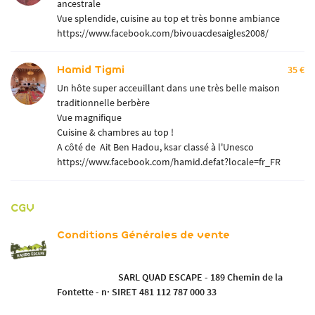
TARIFS
ancestrale
Vue splendide, cuisine au top et très bonne ambiance
RAIDS
Rejoignez-nou
https://www.facebook.com/bivouacdesaigles2008/
GALERIE
Hamid Tigmi
35 €
AVIS
Un hôte super acceuillant dans une très belle maison
traditionnelle berbère
Restez infor
ACTUALITÉS
Vue magnifique
Cuisine & chambres au top !
INSCRIPTION NEWSL
CONTACT
A côté de Ait Ben Hadou, ksar classé à l'Unesco
https://www.facebook.com/hamid.defat?locale=fr_FR
CGV
Conditions Générales de vente
SARL QUAD ESCAPE -
189 Chemin de la
Fontette -
n· SIRET 481 112 787 000 33