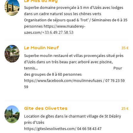
Le Mas du Rey
Superbe domaine provençale à 5 mn d'Uzès avec lodges
dans un cadre naturel sous les chênes verts
Organisation de séjours quad & Trot' / Séminaires de 6 à 35
personnes
https://www.masderey-
uzes.com/
+33.6.49.27.58.53
Le Moulin Neuf
35 €
Superbe moulin restauré et villas provençales situé près
d'Uzès dans un très beau parc arboré avec piscine,
tennis... Pour
des groupes de 8 à 60 personnes
https://www.facebook.com/moulinneufuzes
/ 07 76 23 59
59
Gîte des Olivettes
25 €
Location de gîtes dans le charmant village de St Dézèry
près d'Uzès
https://giteslesolivettes.com/
04 66 58 43 47