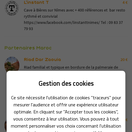
L'instant T
4 €
Cave à Bières sur Nîmes avec + 400 références et bar resto
rythmé et convivial
https://www.facebook.com/linstanttnimes/
Tel : 09 83 37
79 93
Partenaires Maroc
Riad Dar Zaouia
20 €
Riad familial et typique en bordure de la palmeraie de
Zagora
Cuisine traditionnelle berbère
Gestion des cookies
Acceuil convivial garanti !
Une question
SPRIT D'ÉVASION
https://www.tripadvisor.fr/Hotel_Review-g304023-
Ce site nécessite l'utilisation de cookies "traceurs" pour
TROTT & E-SCOOT
d6210649-Reviews-Riad_Dar_Zaouia-
mesurer l'audience et offrir une expérience utilisateur
Zagora_Souss_Massa.html
06 84 32 43 35
QUAD
optimale. En cliquant sur "Accepter tous les cookies",
vous consentez à leur utilisation. Vous pouvez à tout
Bivouac des Aigles
30 €
AVENTURES
moment personnaliser vos choix concernant l'utilisation
Gîte traditionnel près de Ouarzazate au coeur d'un oasis