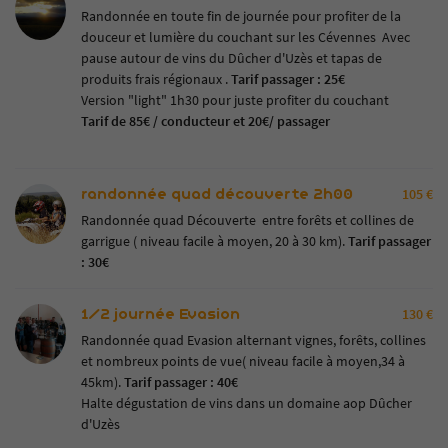
Randonnée en toute fin de journée pour profiter de la
douceur et lumière du couchant sur les Cévennes Avec
pause autour de vins du Dûcher d'Uzès et tapas de
produits frais régionaux .
Tarif passager : 25€
En cochant cette case, vous consentez à recevoir nos propositions commerciales à l'adresse
Version "light" 1h30 pour juste profiter du couchant
email indiqué ci-dessus. Vous pouvez vous désinscrire à tout moment en utilisant
le
formulaire de désinscription
Tarif de 85€ / conducteur et 20€/ passager
.
INSCRIPTION
randonnée quad découverte 2h00
105 €
Randonnée quad Découverte entre forêts et collines de
garrigue ( niveau facile à moyen, 20 à 30 km).
Tarif passager
: 30€
1/2 journée Evasion
130 €
Randonnée quad Evasion alternant vignes, forêts, collines
et nombreux points de vue( niveau facile à moyen,34 à
45km).
Tarif passager : 40€
Halte dégustation de vins dans un domaine aop Dûcher
d'Uzès