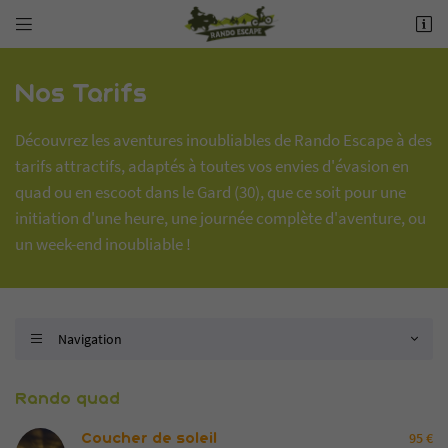


Contactez-nous
Bois de chênes verts - D22
30190 BOURDIC
Par téléphone
06 84 32 43 35
Nos Tarifs
06 84 32 43 35
Découvrez les aventures inoubliables de Rando Escape à des
Par mail
tarifs attractifs, adaptés à toutes vos envies d'évasion en
info@rando-escape.com
quad ou en escoot dans le Gard (30), que ce soit pour une
Sur nos réseaux :
initiation d'une heure, une journée complète d'aventure, ou
un week-end inoubliable !
Adresse email de réception

Navigation

Recopier le code ci-contre

Rando quad
Rafraîchir le captcha

Coucher de soleil
95 €