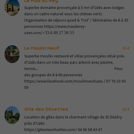
Le Mas du Rey
Superbe domaine provençale à 5 mn d'Uzès avec lodges
dans un cadre naturel sous les chênes verts
Organisation de séjours quad & Trot' / Séminaires de 6 à 35
personnes
https://www.masderey-
uzes.com/
+33.6.49.27.58.53
Le Moulin Neuf
35 €
Superbe moulin restauré et villas provençales situé près
d'Uzès dans un très beau parc arboré avec piscine,
tennis... Pour
des groupes de 8 à 60 personnes
https://www.facebook.com/moulinneufuzes
/ 07 76 23 59
59
Gîte des Olivettes
25 €
Location de gîtes dans le charmant village de St Dézèry
près d'Uzès
https://giteslesolivettes.com/
04 66 58 43 47