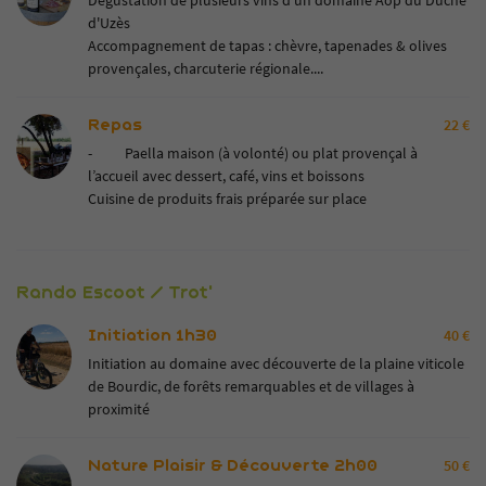
Dégustation de plusieurs vins d'un domaine Aop du Duché
d'Uzès
Accompagnement de tapas : chèvre, tapenades & olives
provençales, charcuterie régionale....
Repas
22 €
- Paella maison (à volonté) ou plat provençal à
l’accueil avec dessert, café, vins et boissons
Cuisine de produits frais préparée sur place
Rando Escoot / Trot'
Initiation 1h30
40 €
Initiation au domaine avec découverte de la plaine viticole
de Bourdic, de forêts remarquables et de villages à
proximité
Nature Plaisir & Découverte 2h00
50 €