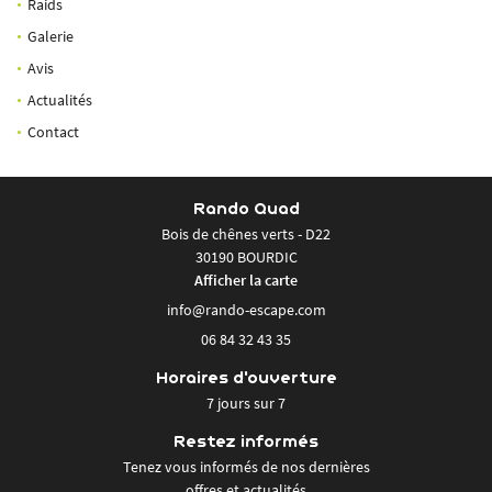
Raids
Galerie
Avis
06 84 32 43 35
Actualités
En cochant cette case, vous consentez à recevoir nos propositions commerciales à l'adresse
email indiqué ci-dessus. Vous pouvez vous désinscrire à tout moment en utilisant
le
Contact
formulaire de désinscription
.
INSCRIPTION
Rando Quad
Rejoignez-nou
Bois de chênes verts - D22
30190 BOURDIC
Afficher la carte
Restez infor
06 84 32 43 35
INSCRIPTION NEWSL
Horaires d'ouverture
7 jours sur 7
Restez informés
Tenez vous informés de nos dernières
offres et actualités