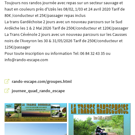
Toujours nos randos journée avec repas sur un secteur sauvage et
haut en couleurs près d'Uzès les 08/02, 1/03 et 24 avril 2020 Tarif de
80€ /conducteur et 25€/passager repas inclus
La trans Gardéchoise 2 jours avec un nouveau parcours sur le Sud
Ardèche les 1 & 2 Mai 2026 Tarif de 250€/conducteur et 120€/passager
En cochant cette case, vous consentez à recevoir nos propositions commerciales à l'adresse
email indiqué ci-dessus. Vous pouvez vous désinscrire à tout moment en utilisant
le
La Trans Cévénole 2 jours avec un nouveau parcours sur les Causses
formulaire de désinscription
.
noirs de l'Aveyron les 30 & 31/05/2026 Tarif de 250€/conducteur et
125€/passager
INSCRIPTION
Pour toute inscription ou information Tel: 06 84 32 43 35 ou
info@rando-escape.com
rando-escape.com/groupes.html
journee_quad_rando_escape