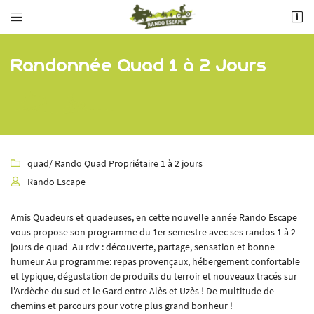


Contactez-nous
Bois de chênes verts - D22
30190 BOURDIC
Par téléphone
06 84 32 43 35
Randonnée Quad 1 à 2 Jours
06 84 32 43 35
Par mail
info@rando-escape.com
Sur nos réseaux :
quad
/ Rando Quad Propriétaire 1 à 2 jours

Rando Escape

Adresse email de réception

Amis Quadeurs et quadeuses, en cette nouvelle année Rando Escape
vous propose son programme du 1er semestre avec ses randos 1 à 2
jours de quad Au rdv : découverte, partage, sensation et bonne
Recopier le code ci-contre

humeur Au programme: repas provençaux, hébergement confortable
et typique, dégustation de produits du terroir et nouveaux tracés sur
Rafraîchir le captcha

l'Ardèche du sud et le Gard entre Alès et Uzès ! De multitude de
chemins et parcours pour votre plus grand bonheur !